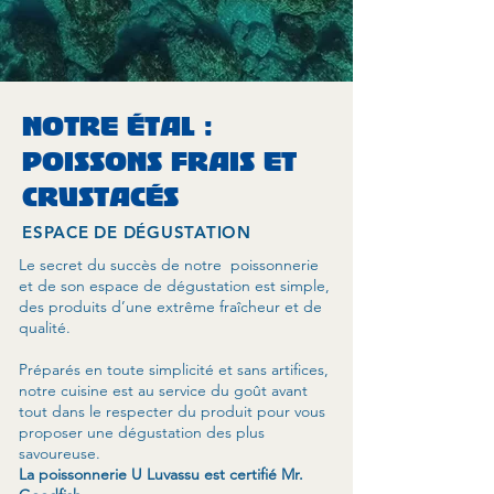
NOTRE ÉTAL :
POISSONS FRAIS ET
CRUSTACÉS
ESPACE DE DÉGUSTATION
Le secret du succès de notre poissonnerie
et de son espace de dégustation est simple,
des produits d’une extrême fraîcheur et de
qualité.
Préparés en toute simplicité et sans artifices,
notre cuisine est au service du goût avant
tout dans le respecter du produit pour vous
proposer une dégustation des plus
savoureuse.
La poissonnerie U Luvassu est certifié Mr.