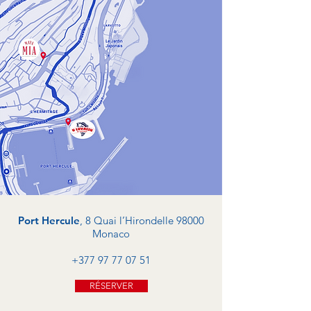
Port Hercule
, 8 Quai l’Hirondelle 98000
Monaco
+377 97 77 07 51
RÉSERVER