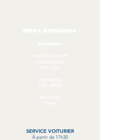
Infos pratiques
Horaires
Lundi au Samedi
Poissonnerie
07h - 17h
•
Restaurant
12h - 22h30
Dimanche
Fermé
SERVICE VOITURIER
À partir de 17h30