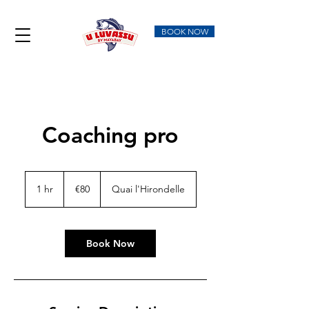
BOOK NOW
Coaching pro
80
euros
1 hr
1
€80
Quai l'Hirondelle
h
Book Now