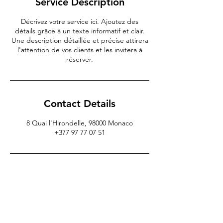
Service Description
Décrivez votre service ici. Ajoutez des
détails grâce à un texte informatif et clair.
Une description détaillée et précise attirera
l'attention de vos clients et les invitera à
réserver.
Contact Details
8 Quai l'Hirondelle, 98000 Monaco
+377 97 77 07 51
U LUVASSU
Port Hercule, 8 Quai l’Hirondelle
98000 Monaco