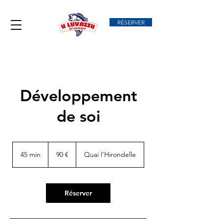
RÉSERVER
Développement
de soi
90
euros
45 min
4
90 €
Quai l'Hirondelle
5
m
i
n
Réserver